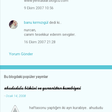
www.yenitadlar.blogcu.com
u
9 Ekim 2007 10:56
m
l
banu kırmızıgül
dedi ki…
a
nurcan,
r
canım tesekkur ederım sevgıler..
16 Ekim 2007 21:28
Yorum Gönder
Bu blogdaki popüler yayınlar
ahududulu bisküvi ve yunanistan kurabiyesi
-
Ocak 14, 2008
haftasonu yaptığım iki ayrı kurabiye.. ahududu