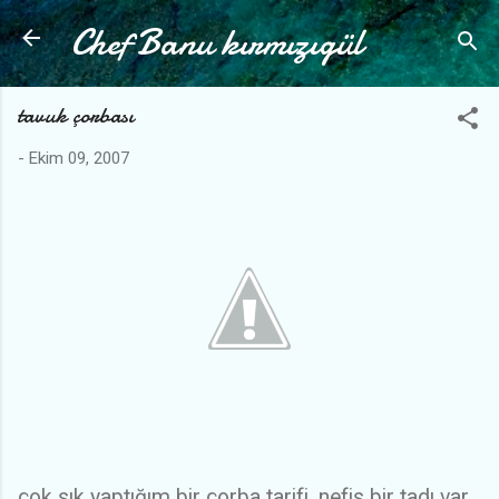
Chef Banu kırmızıgül
Ana içeriğe atla
tavuk çorbası
-
Ekim 09, 2007
çok sık yaptığım bir çorba tarifi. nefis bir tadı var.