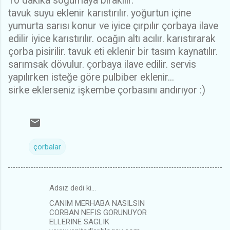
10 dakika soğumaya bırakılır.
tavuk suyu eklenir karıstırılır. yoğurtun içine
yumurta sarısı konur ve iyice çırpılır çorbaya ilave
edilir iyice karıstırılır. ocağın altı acılır. karıstırarak
çorba pisirilir. tavuk eti eklenir bir tasım kaynatılır.
sarımsak dövulur. çorbaya ilave edilir. servis
yapılırken isteğe göre pulbiber eklenir...
sirke eklerseniz işkembe çorbasını andırıyor :)
çorbalar
Adsız dedi ki…
Y
CANIM MERHABA NASILSIN
o
CORBAN NEFIS GORUNUYOR
r
ELLERINE SAGLIK